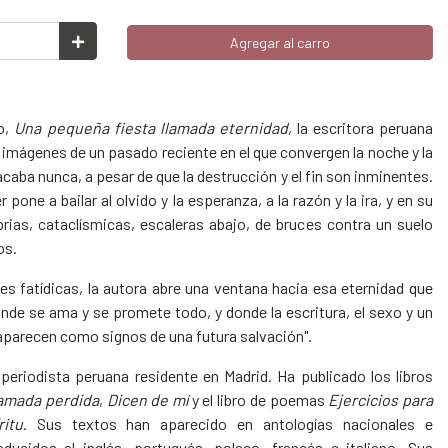
Agregar al carro
o,
Una pequeña fiesta llamada eternidad
, la escritora peruana
s imágenes de un pasado reciente en el que convergen la noche y la
acaba nunca, a pesar de que la destrucción y el fin son inminentes.
one a bailar al olvido y la esperanza, a la razón y la ira, y en su
brias, cataclísmicas, escaleras abajo, de bruces contra un suelo
os.
s fatídicas, la autora abre una ventana hacia esa eternidad que
onde se ama y se promete todo, y donde la escritura, el sexo y un
 aparecen como signos de una futura salvación".
 periodista peruana residente en Madrid. Ha publicado los libros
amada perdida
,
Dicen de mí
y el libro de poemas
Ejercicios para
itu
. Sus textos han aparecido en antologías nacionales e
aducidos al inglés, portugués, polaco, francés e italiano. Sus