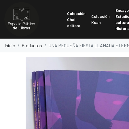
Ensayo
Colección
Colección
Estudi
Chai
Koan
cultura
editora
Histori
Inicio
Productos
UNA PEQUEÑA FIESTA LLAMADA ETER