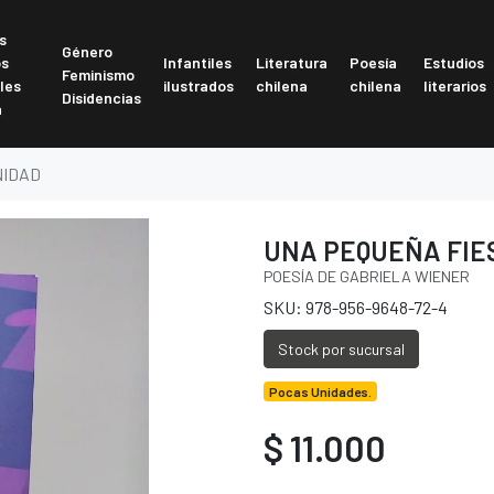
s
Género
os
Infantiles
Literatura
Poesía
Estudios
Feminismo
les
ilustrados
chilena
chilena
literarios
Disidencias
a
NIDAD
UNA PEQUEÑA FIE
POESÍA DE GABRIELA WIENER
SKU: 978-956-9648-72-4
Stock por sucursal
Pocas Unidades.
$ 11.000