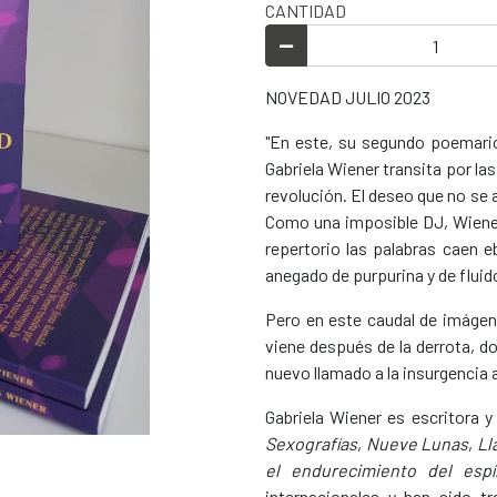
CANTIDAD
NOVEDAD JULIO 2023
"En este, su segundo poemari
Gabriela Wiener transita por la
revolución. El deseo que no se 
Como una imposible DJ, Wiener p
repertorio las palabras caen e
anegado de purpurina y de fluid
Pero en este caudal de imágene
viene después de la derrota, d
nuevo llamado a la insurgencia
Gabriela Wiener es escritora y
Sexografías
,
Nueve
Lunas
,
Ll
el endurecimiento del espír
internacionales y han sido tr