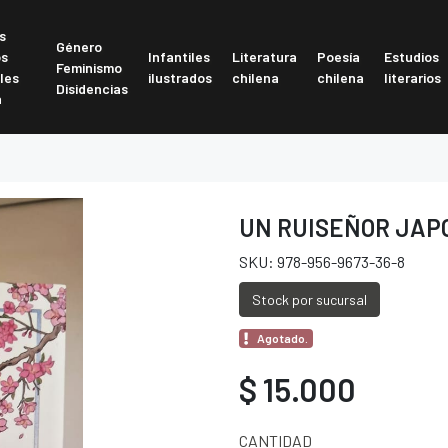
s
Género
os
Infantiles
Literatura
Poesía
Estudios
Feminismo
les
ilustrados
chilena
chilena
literarios
Disidencias
a
UN RUISEÑOR JAP
SKU: 978-956-9673-36-8
Stock por sucursal
Agotado.
$ 15.000
CANTIDAD