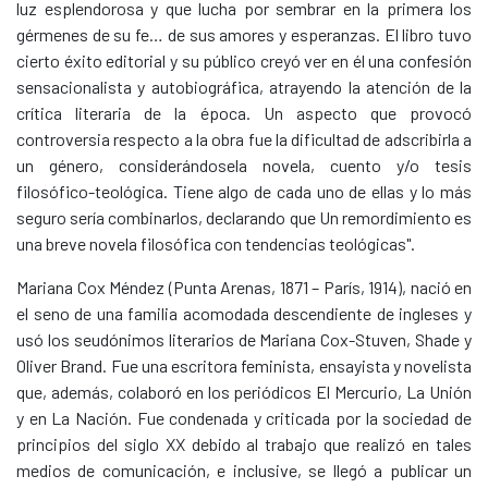
luz esplendorosa y que lucha por sembrar en la primera los
gérmenes de su fe… de sus amores y esperanzas. El libro tuvo
cierto éxito editorial y su público creyó ver en él una confesión
sensacionalista y autobiográfica, atrayendo la atención de la
crítica literaria de la época. Un aspecto que provocó
controversia respecto a la obra fue la dificultad de adscribirla a
un género, considerándosela novela, cuento y/o tesis
filosófico-teológica. Tiene algo de cada uno de ellas y lo más
seguro sería combinarlos, declarando que Un remordimiento es
una breve novela filosófica con tendencias teológicas".
Mariana Cox Méndez (Punta Arenas, 1871 – París, 1914), nació en
el seno de una familia acomodada descendiente de ingleses y
usó los seudónimos literarios de Mariana Cox-Stuven, Shade y
Oliver Brand. Fue una escritora feminista, ensayista y novelista
que, además, colaboró en los periódicos El Mercurio, La Unión
y en La Nación. Fue condenada y criticada por la sociedad de
principios del siglo XX debido al trabajo que realizó en tales
medios de comunicación, e inclusive, se llegó a publicar un