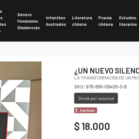
s
Género
os
Infantiles
Literatura
Poesía
Estudios
Feminismo
les
ilustrados
chilena
chilena
literarios
Disidencias
a
¿UN NUEVO SILENC
LA TRANSFORMACIÓN DE UN MOV
SKU: 978-956-09405-0-6
Stock por sucursal
Agotado.
$ 18.000