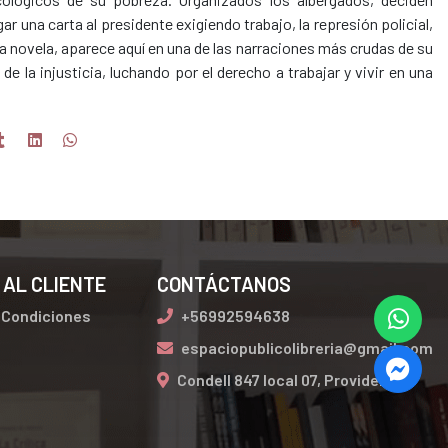
r una carta al presidente exigiendo trabajo, la represión policial,
ta novela, aparece aquí en una de las narraciones más crudas de su
de la injusticia, luchando por el derecho a trabajar y vivir en una
 AL CLIENTE
CONTÁCTANOS
 Condiciones
+56992594638
espaciopublicolibreria@gmail.com
Condell 847 local 07, Providencia