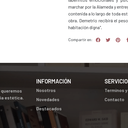
marchar por la Alameda y entrega
contenida a lo largo de toda es
obra. Demetrio recibirá el peso 
habitación digna".
Compartir en:
INFORMACIÓN
SERVICIO
Nosotros
Terminos y
ue queremos
cia estética.
Novedades
Contacto
Destacados