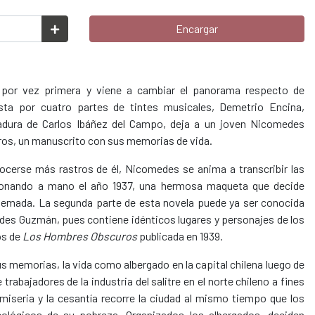
Encargar
a por vez primera y viene a cambiar el panorama respecto de
 por cuatro partes de tintes musicales, Demetrio Encina,
ctadura de Carlos Ibáñez del Campo, deja a un joven Nicomedes
ros, un manuscrito con sus memorias de vida.
ocerse más rastros de él, Nicomedes se anima a transcribir las
onando a mano el año 1937, una hermosa maqueta que decide
quemada. La segunda parte de esta novela puede ya ser conocida
des Guzmán, pues contiene idénticos lugares y personajes de los
os de
Los Hombres Obscuros
publicada en 1939.
s memorias, la vida como albergado en la capital chilena luego de
trabajadores de la industria del salitre en el norte chileno a fines
 miseria y la cesantía recorre la ciudad al mismo tiempo que los
cológicos de su pobreza. Organizados los albergados, deciden