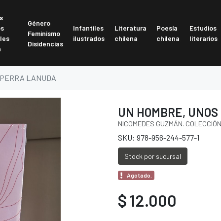
s
Género
os
Infantiles
Literatura
Poesía
Estudios
Feminismo
les
ilustrados
chilena
chilena
literarios
Disidencias
a
A PERRA LANUDA
UN HOMBRE, UNOS
NICOMEDES GUZMÁN. COLECCIÓN 
SKU: 978-956-244-577-1
Stock por sucursal
Agotado.
$ 12.000