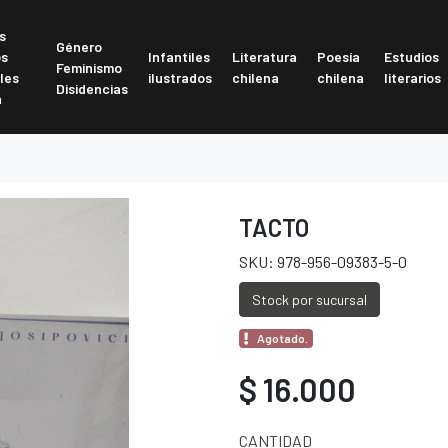
s
Género
os
Infantiles
Literatura
Poesía
Estudios
Feminismo
les
ilustrados
chilena
chilena
literarios
Disidencias
a
TACTO
SKU: 978-956-09383-5-0
Stock por sucursal
Agotado.
$ 16.000
CANTIDAD