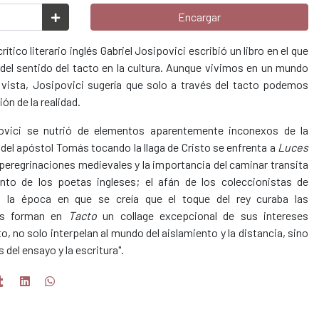
Encargar
ítico literario inglés Gabriel Josipovici escribió un libro en el que
 del sentido del tacto en la cultura. Aunque vivimos en un mundo
 vista, Josipovici sugería que solo a través del tacto podemos
n de la realidad.
ipovici se nutrió de elementos aparentemente inconexos de la
a del apóstol Tomás tocando la llaga de Cristo se enfrenta a
Luces
 peregrinaciones medievales y la importancia del caminar transita
ento de los poetas ingleses; el afán de los coleccionistas de
a la época en que se creía que el toque del rey curaba las
ias forman en
Tacto
un collage excepcional de sus intereses
o, no solo interpelan al mundo del aislamiento y la distancia, sino
 del ensayo y la escritura".