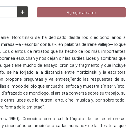
Agregar al carro
 Daniel Mordzinski se ha dedicado desde los dieciocho años a
u mirada —a «escribir con luz», en palabras de Irene Vallejo— lo que
te. Los cientos de retratos que ha hecho de los más importantes
mporánea escuchan y nos dejan oír las sutiles luces y sombras que
ta, que tiene mucho de ensayo, crónica y fragmento y que incluye
o, se ha forjado a la distancia entre Mordzinski y la escritora
ien propone preguntas y va entretejiendo las respuestas de su
las al modo del ojo que encuadra, enfoca y muestra sin ser visto.
o disfrazado de monólogo, el artista conversa sobre su trabajo, su
as otras luces que lo nutren: arte, cine, música y, por sobre todo,
tra forma de la amistad".
res, 1960). Conocido como «el fotógrafo de los escritores»,
 y cinco años un ambicioso «atlas humano» de la literatura, que