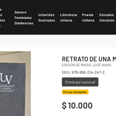
s
Género
os
Infantiles
Literatura
Poesía
Estudios
Feminismo
les
ilustrados
chilena
chilena
literarios
Disidencias
a
RETRATO DE UNA 
EDICIÓN DE MARÍA JOSÉ NAVIA
SKU: 978-956-214-247-2
Stock por sucursal
Pocas Unidades.
$ 10.000