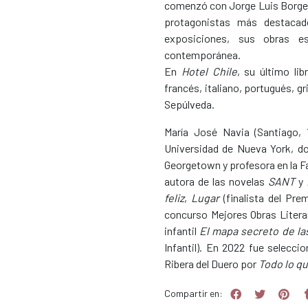
comenzó con Jorge Luis Borges 
protagonistas más destacado
exposiciones, sus obras es
contemporánea.
En
Hotel Chile
, su último li
francés, italiano, portugués, g
Sepúlveda.
María José Navia (Santiago,
Universidad de Nueva York, do
Georgetown y profesora en la Fa
autora de las novelas
SANT
y
feliz
,
Lugar
(finalista del Pre
concurso Mejores Obras Literari
infantil
El mapa secreto
de la
Infantil). En 2022 fue selecci
Ribera del Duero por
Todo lo qu
Compartir en: