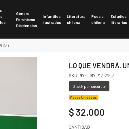
s
Género
os
Infantiles
Literatura
Poesía
Estudios
Feminismo
les
ilustrados
chilena
chilena
literarios
Disidencias
a
013)
LO QUE VENDRÁ. UN
SKU: 978-987-712-218-3
Stock por sucursal
Pocas Unidades.
$ 32.000
CANTIDAD