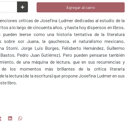
Agregar al carro
venciones críticas de Josefina Ludmer dedicadas al estudio de la
itos a lo largo de cincuenta años, y hasta hoy dispersos en libros,
s pueden leerse como una historia tentativa de la literatura
los sobre sor Juana, la gauchesca, el naturalismo mexicano,
na Storni, Jorge Luis Borges, Felisberto Hernández, Guillermo
 Bastos, Pedro Juan Gutiérrez). Pero pueden pensarse también
miento, de una máquina de lectura, que en sus recurrencias y
 de los momentos más brillantes de la crítica literaria
de la lectura (de la escritura) que propone Josefina Ludmer en sus
ste libro.