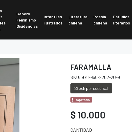
s
Género
os
Infantiles
Literatura
Poesía
Estudios
Feminismo
les
ilustrados
chilena
chilena
literarios
Disidencias
a
FARAMALLA
SKU: 978-956-9707-20-9
Stock por sucursal
Agotado.
$ 10.000
CANTIDAD