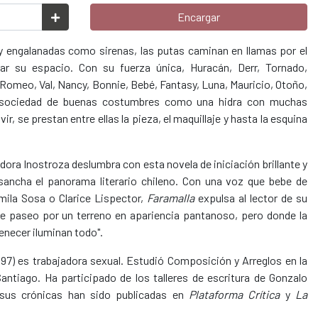
Encargar
 y engalanadas como sirenas, las putas caminan en llamas por el
ar su espacio. Con su fuerza única, Huracán, Derr, Tornado,
omeo, Val, Nancy, Bonnie, Bebé, Fantasy, Luna, Mauricio, Otoño,
a sociedad de buenas costumbres como una hidra con muchas
r, se prestan entre ellas la pieza, el maquillaje y hasta la esquina
ora Inostroza deslumbra con esta novela de iniciación brillante y
sancha el panorama literario chileno. Con una voz que bebe de
mila Sosa o Clarice Lispector,
Faramalla
expulsa al lector de su
 de paseo por un terreno en apariencia pantanoso, pero donde la
enecer iluminan todo".
997) es trabajadora sexual. Estudió Composición y Arreglos en la
antiago. Ha participado de los talleres de escritura de Gonzalo
 sus crónicas han sido publicadas en
Plataforma Crítica
y
La