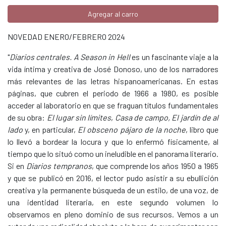
Agregar al carro
NOVEDAD ENERO/FEBRERO 2024
"
Diarios centrales. A Season in Hell
es un fascinante viaje a la
vida íntima y creativa de José Donoso, uno de los narradores
más relevantes de las letras hispanoamericanas. En estas
páginas, que cubren el periodo de 1966 a 1980, es posible
acceder al laboratorio en que se fraguan títulos fundamentales
de su obra:
El lugar sin límites
,
Casa de
campo, El jardín de al
lado
y, en particular,
El obsceno pájaro de la noche
, libro que
lo llevó a bordear la locura y que lo enfermó físicamente, al
tiempo que lo situó como un ineludible en el panorama literario.
Si en
Diarios tempranos
, que comprende los años 1950 a 1965
y que se publicó en 2016, el lector pudo asistir a su ebullición
creativa y la permanente búsqueda de un estilo, de una voz, de
una identidad literaria, en este segundo volumen lo
observamos en pleno dominio de sus recursos. Vemos a un