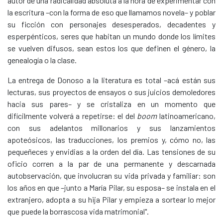
autor de una radicalidad absoluta a la hora de experimentar con
la escritura –con la forma de eso que llamamos novela– y poblar
su ficción con personajes desesperados, decadentes y
esperpénticos, seres que habitan un mundo donde los límites
se vuelven difusos, sean estos los que definen el género, la
genealogía o la clase.
La entrega de Donoso a la literatura es total –acá están sus
lecturas, sus proyectos de ensayos o sus juicios demoledores
hacia sus pares– y se cristaliza en un momento que
difícilmente volverá a repetirse: el del
boom
latinoamericano,
con sus adelantos millonarios y sus lanzamientos
apoteósicos, las traducciones, los premios y, cómo no, las
pequeñeces y envidias a la orden del día. Las tensiones de su
oficio corren a la par de una permanente y descarnada
autobservación, que involucran su vida privada y familiar: son
los años en que –junto a María Pilar, su esposa– se instala en el
extranjero, adopta a su hija Pilar y empieza a sortear lo mejor
que puede la borrascosa vida matrimonial".