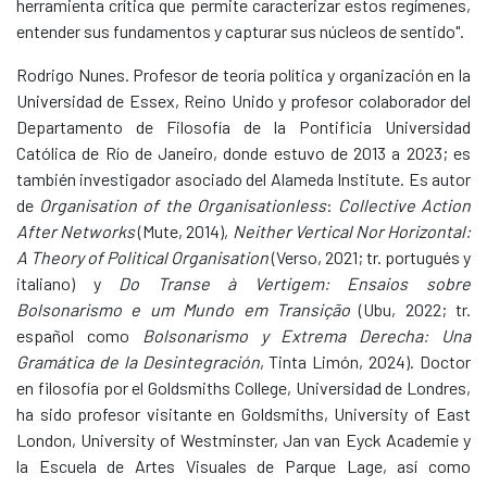
herramienta crítica que permite caracterizar estos regímenes,
entender sus fundamentos y capturar sus núcleos de sentido".
Rodrigo Nunes. Profesor de teoría política y organización en la
Universidad de Essex, Reino Unido y profesor colaborador del
Departamento de Filosofía de la Pontificia Universidad
Católica de Río de Janeiro, donde estuvo de 2013 a 2023; es
también investigador asociado del Alameda Institute. Es autor
de
Organisation of the
Organisationless
:
Collective Action
After Networks
(Mute, 2014),
Neither Vertical Nor Horizontal:
A Theory of
Political Organisation
(Verso, 2021; tr. portugués y
italiano) y
Do Transe à Vertigem: Ensaios sobre
Bolsonarismo
e um Mundo em Transição
(Ubu, 2022; tr.
español como
Bolsonarismo y Extrema Derecha: Una
Gramática de la
Desintegración
, Tinta Limón, 2024). Doctor
en filosofía por el Goldsmiths College, Universidad de Londres,
ha sido profesor visitante en Goldsmiths, University of East
London, University of Westminster, Jan van Eyck Academie y
la Escuela de Artes Visuales de Parque Lage, así como